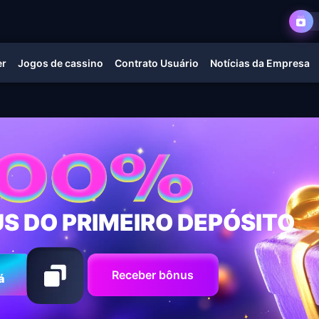
er
Jogos de cassino
Contrato Usuário
Notícias da Empresa
S DO PRIMEIRO DEPÓSITO
Receber bônus
á