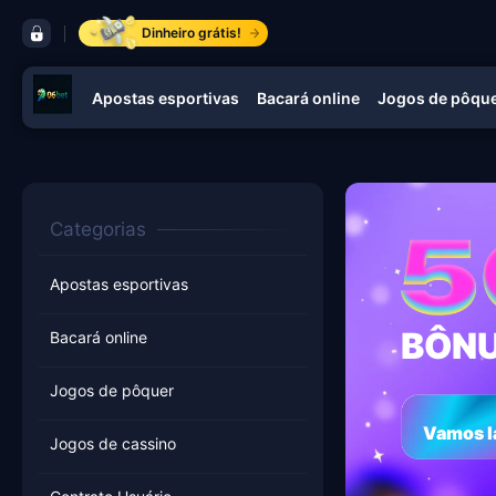
barra de controle 06bet
Dinheiro grátis!
Apostas esportivas
Bacará online
Jogos de pôqu
navegação 06bet
Categorias
Apostas esportivas
BÔNU
Bacará online
Jogos de pôquer
Vamos l
Jogos de cassino