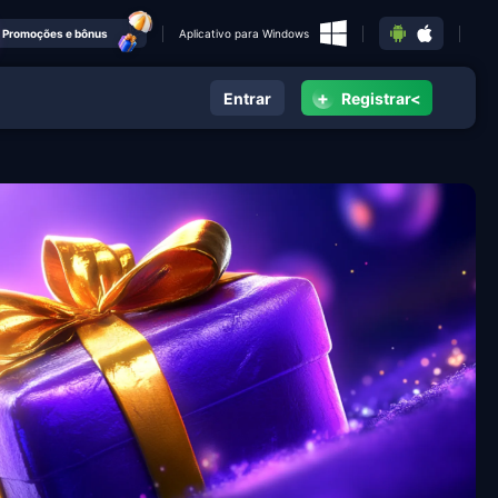
Promoções e bônus
Aplicativo para Windows
+
Entrar
Registrar<