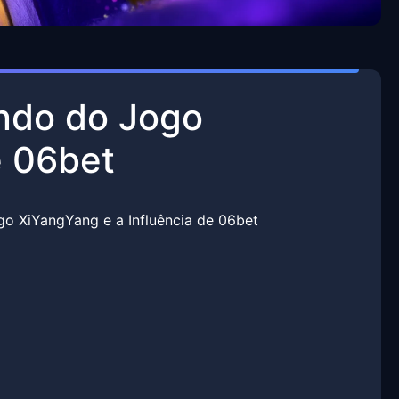
ndo do Jogo
e 06bet
o XiYangYang e a Influência de 06bet