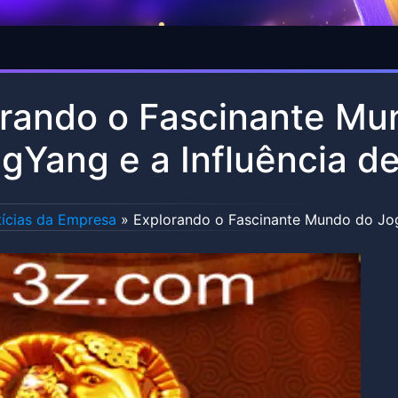
rando o Fascinante Mu
gYang e a Influência d
ícias da Empresa
»
Explorando o Fascinante Mundo do Jog