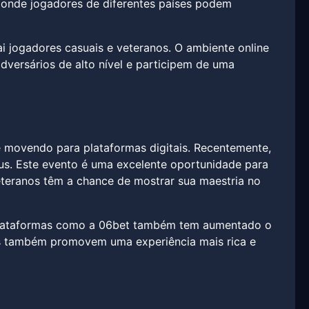
 onde jogadores de diferentes países podem
i jogadores casuais e veteranos. O ambiente online
dversários de alto nível e participem de uma
 movendo para plataformas digitais. Recentemente,
us. Este evento é uma excelente oportunidade para
eteranos têm a chance de mostrar sua maestria no
m plataformas como a 06bet também tem aumentado o
as também promovem uma experiência mais rica e