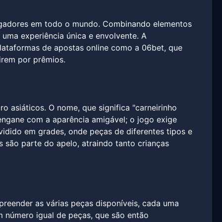
jogadores em todo o mundo. Combinando elementos
e uma experiência única e envolvente. A
lataformas de apostas online como a 06bet, que
rem por prêmios.
o asiáticos. O nome, que significa "carneirinho
e engane com a aparência amigável; o jogo exige
vidido em grades, onde peças de diferentes tipos e
s são parte do apelo, atraindo tanto crianças
reender as várias peças disponíveis, cada uma
 número igual de peças, que são então