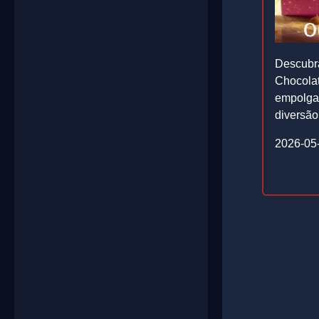
Descubr
Chocola
empolgan
diversão
2026-05