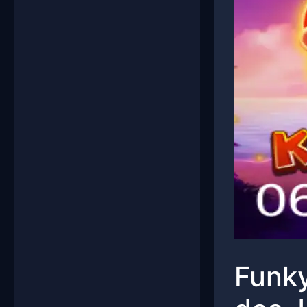
Funky