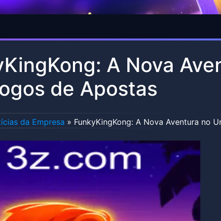
KingKong: A Nova Aven
ogos de Apostas
ícias da Empresa
»
FunkyKingKong: A Nova Aventura no U