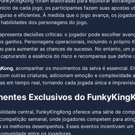
FunkyKingKong foram elaboradas para equilibrar estratégia
 início de cada jogo, os participantes fazem suas apostas u
guras e eficientes. À medida que o jogo avança, os jogad
habilidades dos personagens do jogo.
presenta decisões críticas: o jogador pode escolher avanç
s ganhos. Personagens operacionais, incluindo o próprio 
 para aumentar as chances de sucesso. No entanto, um p
s, capturando a essência do risco e recompensa que define 
gKong
, acompanhar os movimentos da selva é essencial. E
com outras criaturas, adicionam emoção e complexidade a
ias em tempo real, tornando cada jogada única e imprevisív
entes Exclusivos do FunkyKing
ilidade central, FunkyKingKong oferece uma série de comp
competição semanal, onde jogadores competem para ating
ra os melhores desempenhos. Esses eventos incentivam um
comunidade entre os jogadores.