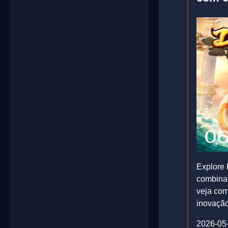
Explore
combina 
veja com
inovação
2026-05