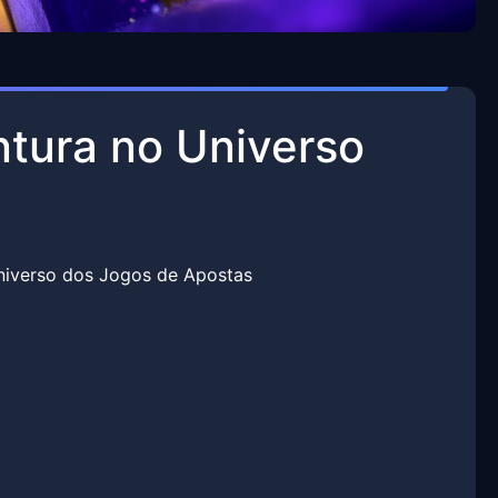
tura no Universo
niverso dos Jogos de Apostas