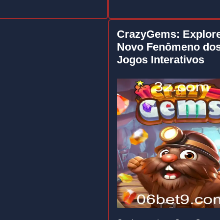
CrazyGems: Explore
Novo Fenômeno do
Jogos Interativos