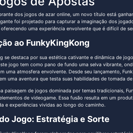
ogos de Apostas
brante dos jogos de azar online, um novo título está ganha
rigante foi projetado para capturar a imaginação dos joga
, oferecendo uma experiência envolvente que é difícil de se
ção ao FunkyKingKong
 se destaca por sua estética cativante e dinâmica de jogo,
Este jogo tem como pano de fundo uma selva vibrante, ond
iam uma atmosfera envolvente. Desde seu lançamento, Fun
m uma aventura que testa suas habilidades de tomada de 
 paisagem de jogos dominada por temas tradicionais, Fun
elementos de videogame. Essa fusão resulta em um produt
da e experiências vividas ao longo do caminho.
do Jogo: Estratégia e Sorte