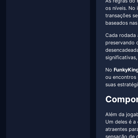
As regras do 
os níveis. No
transações se
baseados nas 
Cada rodada a
preservando o
desencadeadas
significativa
No
FunkyKin
ou encontros 
suas estratég
Compon
Além da jogab
Um deles é a 
atraentes pa
sensação de 