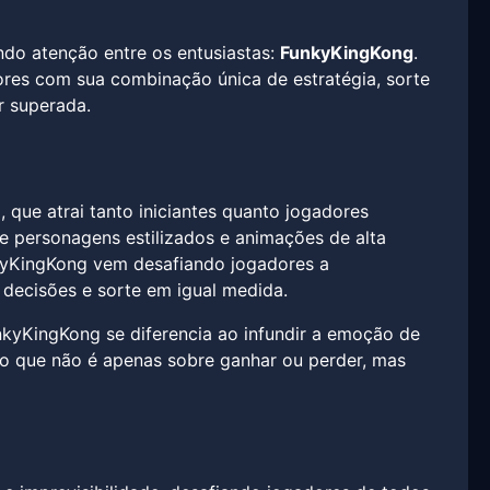
ndo atenção entre os entusiastas:
FunkyKingKong
.
dores com sua combinação única de estratégia, sorte
r superada.
 que atrai tanto iniciantes quanto jogadores
e personagens estilizados e animações de alta
kyKingKong vem desafiando jogadores a
decisões e sorte em igual medida.
kyKingKong se diferencia ao infundir a emoção de
o que não é apenas sobre ganhar ou perder, mas